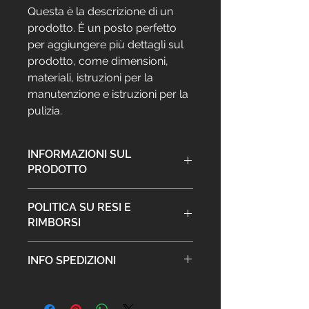
Questa è la descrizione di un 
prodotto. È un posto perfetto 
per aggiungere più dettagli sul 
prodotto, come dimensioni, 
materiali, istruzioni per la 
manutenzione e istruzioni per la 
pulizia.
INFORMAZIONI SUL
PRODOTTO
Questi sono i dettagli di un prodotto.
POLITICA SU RESI E
Sono un posto perfetto per
RIMBORSI
aggiungere maggiori informazioni
sul prodotto, come dimensioni,
Questa è la politica su resi e
materiali, istruzioni per la
INFO SPEDIZIONI
rimborsi. È il posto perfetto per far
manutenzione e istruzioni per la
sapere ai clienti cosa fare se non
pulizia. Sono anche uno spazio
Questa è la policy sulle spedizioni.
sono contenti con l'acquisto. Una
perfetto per raccontare cosa rende
Questo è il posto adatto per
politica su resi e rimborsi chiara è